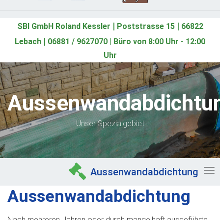
|
|
SBI GmbH Roland Kessler
Poststrasse 15
66822
|
Lebach
06881 / 9627070 | Büro von 8:00 Uhr - 12:00
Uhr
Aussenwandabdichtu
Unser Spezialgebiet
Aussenwandabdichtung
To
Aussenwandabdichtung
nav
Nach mehreren Jahren oder durch mangelhaft ausgeführte